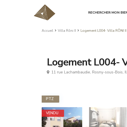
RECHERCHER MON BIE
Accueil
Villa Rôni II
Logement L004- Villa RÔNI II
Logement L004- Vi
11 rue Lachambaudie,
Rosny-sous-Bois
,
I
PTZ
VENDU