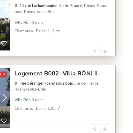
11 rue Lachambaudie,
Ile de France
,
Rosny-Sous-
bois
,
Rosny-sous-Bois
Villa Rôni II
dans
2
Chambres
Bains
112 m
Logement B002- Villa RÔNI II
NDU
rue béranger rosny sous bois ,
Ile de France
,
Rosny-sous-Bois
Villa Rôni II
dans
2
Chambres
Bains
125 m