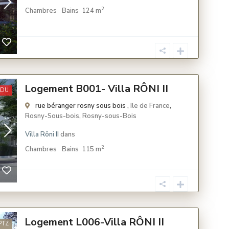
2
Chambres
Bains
124 m
Logement B001- Villa RÔNI II
NDU
rue béranger rosny sous bois ,
Ile de France
,
Rosny-Sous-bois
,
Rosny-sous-Bois
Villa Rôni II
dans
2
Chambres
Bains
115 m
Logement L006-Villa RÔNI II
PTZ